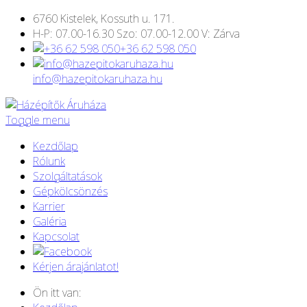
6760 Kistelek, Kossuth u. 171.
H-P: 07.00-16.30 Szo: 07.00-12.00 V: Zárva
+36 62 598 050
info@hazepitokaruhaza.hu
Toggle menu
Kezdőlap
Rólunk
Szolgáltatások
Gépkölcsönzés
Karrier
Galéria
Kapcsolat
Kérjen árajánlatot!
Ön itt van: