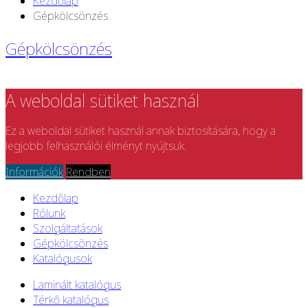
Kezdőlap
Gépkölcsönzés
Gépkölcsönzés
A weboldal sütiket használ
Ez a weboldal sütiket használ annak biztosítására, hogy a
legjobb felhasználói élményt nyújtsuk.
Információk
Rendben
Kezdőlap
Rólunk
Szolgáltatások
Gépkölcsönzés
Katalógusok
Laminált katalógus
Térkő katalógus