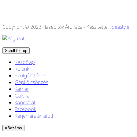
Copyright © 2023 Házépítők Áruháza - Készítette:
Ideastyle
Scroll to Top
Kezdőlap
Rólunk
Szolgáltatások
Gépkölcsönzés
Karrier
Galéria
Kapcsolat
Facebook
Kérjen árajánlatot!
×
Bezárás