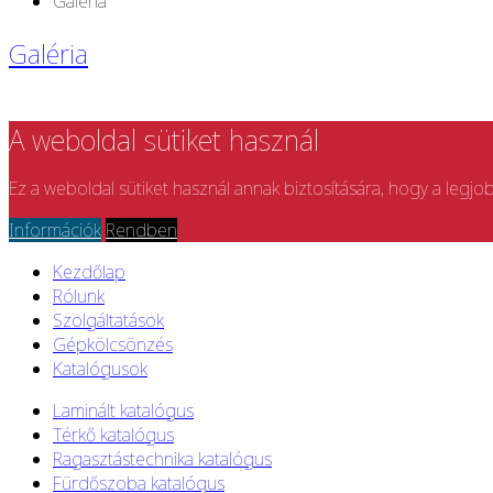
Galéria
Galéria
A weboldal sütiket használ
Ez a weboldal sütiket használ annak biztosítására, hogy a legjo
Információk
Rendben
Kezdőlap
Rólunk
Szolgáltatások
Gépkölcsönzés
Katalógusok
Laminált katalógus
Térkő katalógus
Ragasztástechnika katalógus
Fürdőszoba katalógus