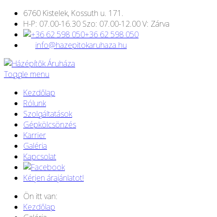
6760 Kistelek, Kossuth u. 171.
H-P: 07.00-16.30 Szo: 07.00-12.00 V: Zárva
+36 62 598 050
info@hazepitokaruhaza.hu
Toggle menu
Kezdőlap
Rólunk
Szolgáltatások
Gépkölcsönzés
Karrier
Galéria
Kapcsolat
Kérjen árajánlatot!
Ön itt van:
Kezdőlap